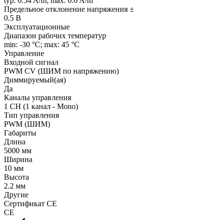
typ: 0.54 A/m; max: 0.6 A/m
Предельное отклонение напряжения ±
0.5 В
Эксплуатационные
Диапазон рабочих температур
min: -30 °C; max: 45 °C
Управление
Входной сигнал
PWM СV (ШИМ по напряжению)
Диммируемый(ая)
Да
Каналы управления
1 CH (1 канал - Mono)
Тип управления
PWM (ШИМ)
Габариты
Длина
5000 мм
Ширина
10 мм
Высота
2.2 мм
Другие
Сертификат CE
CE