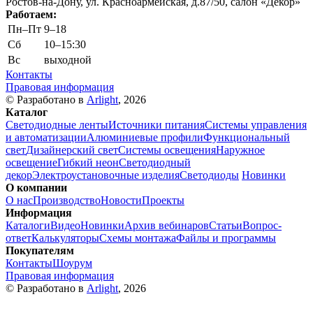
Ростов-на-Дону, ул. Красноармейская, д.87/50, салон «Декор»
Работаем:
Пн–Пт
9–18
Сб
10–15:30
Вс
выходной
Контакты
Правовая информация
© Разработано в
Arlight
, 2026
Каталог
Светодиодные ленты
Источники питания
Системы управления
и автоматизации
Алюминиевые профили
Функциональный
свет
Дизайнерский свет
Системы освещения
Наружное
освещение
Гибкий неон
Светодиодный
декор
Электроустановочные изделия
Светодиоды
Новинки
О компании
О нас
Производство
Новости
Проекты
Информация
Каталоги
Видео
Новинки
Архив вебинаров
Статьи
Вопрос-
ответ
Калькуляторы
Схемы монтажа
Файлы и программы
Покупателям
Контакты
Шоурум
Правовая информация
© Разработано в
Arlight
, 2026