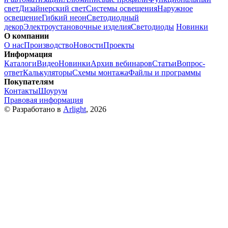
свет
Дизайнерский свет
Системы освещения
Наружное
освещение
Гибкий неон
Светодиодный
декор
Электроустановочные изделия
Светодиоды
Новинки
О компании
О нас
Производство
Новости
Проекты
Информация
Каталоги
Видео
Новинки
Архив вебинаров
Статьи
Вопрос-
ответ
Калькуляторы
Схемы монтажа
Файлы и программы
Покупателям
Контакты
Шоурум
Правовая информация
© Разработано в
Arlight
, 2026