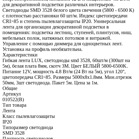
для декоративной подсветки различных интерьеров.
Светодиоды SMD 3528 белого цвета свечения (5800 - 6500 К)
с плотностью расстановки 60 шт/м. Индекс цветопередачи
CRI>85 и степень пылевлагозащиты IP20. Универсальная
лента для организации декоративной подсветки в
помещениях: подсветка лестниц, ступеней, плинтусов, ниш,
мебельных полок, натяжных потолков и витражей.
Управление с помощью диммера для одноцветных лент.
Установка на профиль необязательна.
Характеристики
Гибкая лента LUX, светодиоды smd 3528, 60шт/м (300шт на
5м), белая плата 8мм, скотч 3М. Цвет БЕЛЫЙ 5800-6500K.
Питание 12V, мощность 4.8 Вт/м (24 Вт на 5м), угол 120°,
цветопередача CRI>85. Размеры 5000х8x1.8мм. Мин.отрезок
50мм, 3шт светодиода. Пакет 5м. Цена за 1м.
Общие
Артикул
010522(B)
Тип товара
Лента
Класс пылевлагозащиты
IP20
Типоразмер светодиода
SMD 3528
Плотность светодиодов