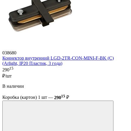
038680
Коннектор внутренний LGD-2TR-CON-MINI-F-BK (C)
(Arlight, IP20 Пластик, 3 года)
15
290
₽/шт
В наличии
15
Коробка (картон) 1 шт —
290
₽