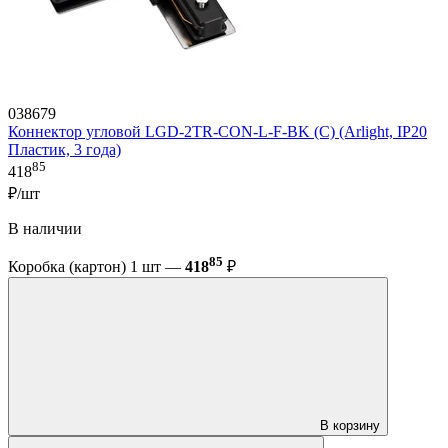
038679
Коннектор угловой LGD-2TR-CON-L-F-BK (C) (Arlight, IP20
Пластик, 3 года)
85
418
₽/шт
В наличии
85
Коробка (картон) 1 шт —
418
₽
В корзину