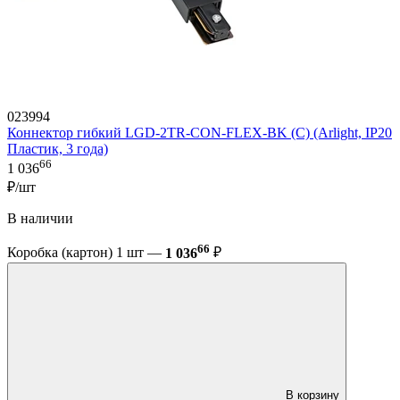
023994
Коннектор гибкий LGD-2TR-CON-FLEX-BK (C) (Arlight, IP20
Пластик, 3 года)
66
1 036
₽/шт
В наличии
66
Коробка (картон) 1 шт —
1 036
₽
В корзину