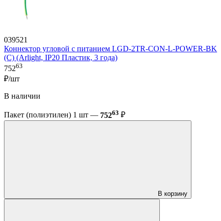
039521
Коннектор угловой с питанием LGD-2TR-CON-L-POWER-BK
(C) (Arlight, IP20 Пластик, 3 года)
63
752
₽/шт
В наличии
63
Пакет (полиэтилен) 1 шт —
752
₽
В корзину