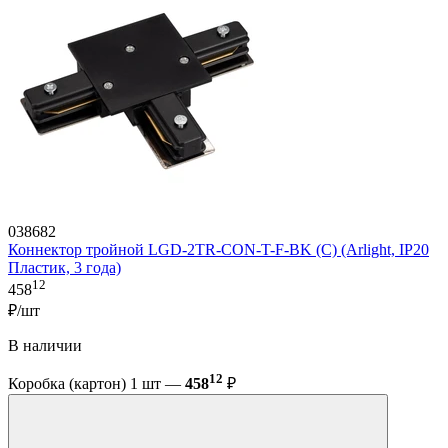
038682
Коннектор тройной LGD-2TR-CON-T-F-BK (C) (Arlight, IP20
Пластик, 3 года)
12
458
₽/шт
В наличии
12
Коробка (картон) 1 шт —
458
₽