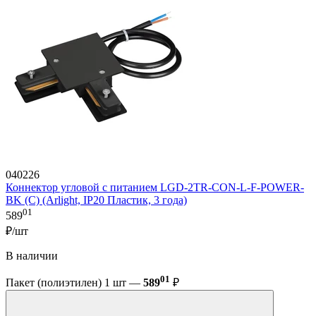
040226
Коннектор угловой с питанием LGD-2TR-CON-L-F-POWER-
BK (C) (Arlight, IP20 Пластик, 3 года)
01
589
₽/шт
В наличии
01
Пакет (полиэтилен) 1 шт —
589
₽