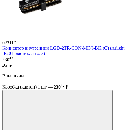
023117
Коннектор внутренний LGD-2TR-CON-MINI-BK (C) (Arlight,
IP20 Пластик, 3 года)
42
230
₽/шт
В наличии
42
Коробка (картон) 1 шт —
230
₽