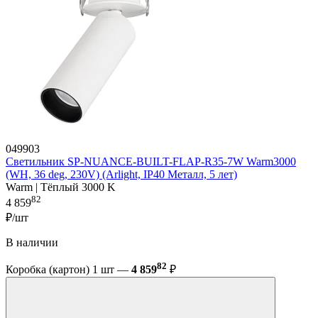
049903
Светильник SP-NUANCE-BUILT-FLAP-R35-7W Warm3000
(WH, 36 deg, 230V) (Arlight, IP40 Металл, 5 лет)
Warm | Тёплый 3000 K
82
4 859
₽/шт
В наличии
82
Коробка (картон) 1 шт —
4 859
₽