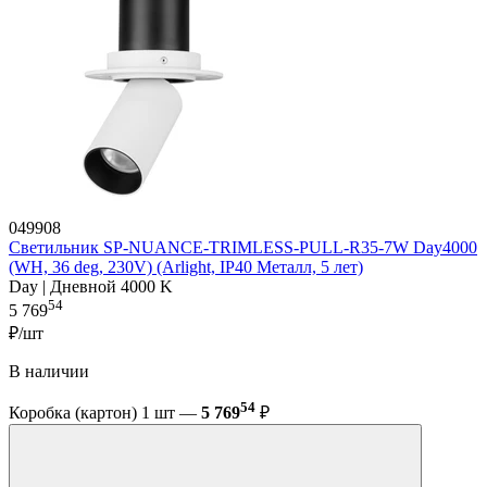
049908
Светильник SP-NUANCE-TRIMLESS-PULL-R35-7W Day4000
(WH, 36 deg, 230V) (Arlight, IP40 Металл, 5 лет)
Day | Дневной 4000 K
54
5 769
₽/шт
В наличии
54
Коробка (картон) 1 шт —
5 769
₽