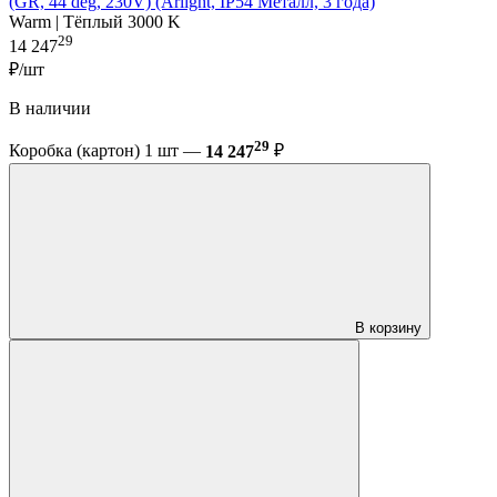
(GR, 44 deg, 230V) (Arlight, IP54 Металл, 3 года)
Warm | Тёплый 3000 K
29
14 247
₽/шт
В наличии
29
Коробка (картон) 1 шт —
14 247
₽
В корзину