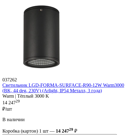
037262
Светильник LGD-FORMA-SURFACE-R90-12W Warm3000
(BK, 44 deg, 230V) (Arlight, IP54 Металл, 3 года)
Warm | Тёплый 3000 K
29
14 247
₽/шт
В наличии
29
Коробка (картон) 1 шт —
14 247
₽