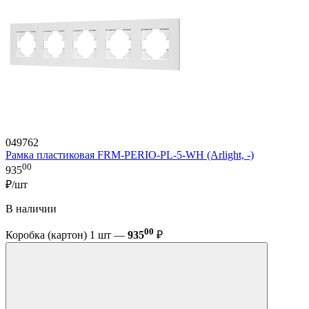
049762
Рамка пластиковая FRM-PERIO-PL-5-WH (Arlight, -)
00
935
₽/шт
В наличии
00
Коробка (картон) 1 шт —
935
₽