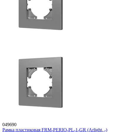
049690
Рамка пластиковая FRM-PERIO-PL-1-GR (Arlight, -)