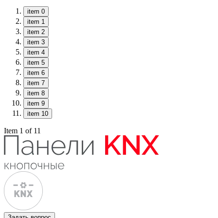
item 0
item 1
item 2
item 3
item 4
item 5
item 6
item 7
item 8
item 9
item 10
Item 1 of 11
Задать вопрос