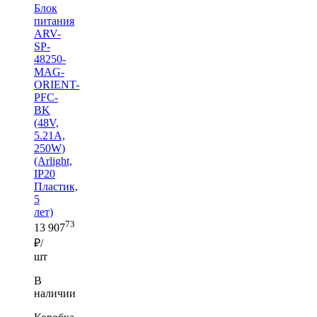
Блок
питания
ARV-
SP-
48250-
MAG-
ORIENT-
PFC-
BK
(48V,
5.21A,
250W)
(Arlight,
IP20
Пластик,
5
лет)
73
13 907
₽/
шт
В
наличии