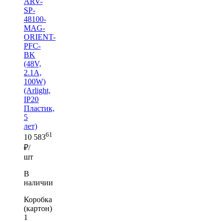
ARV-
SP-
48100-
MAG-
ORIENT-
PFC-
BK
(48V,
2.1A,
100W)
(Arlight,
IP20
Пластик,
5
лет)
61
10 583
₽/
шт
В
наличии
Коробка
(картон)
1