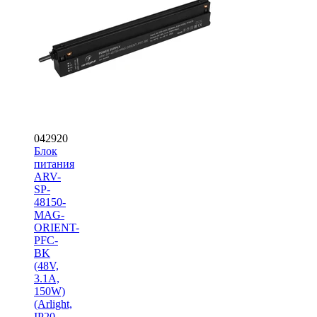
042920
Блок
питания
ARV-
SP-
48150-
MAG-
ORIENT-
PFC-
BK
(48V,
3.1A,
150W)
(Arlight,
IP20