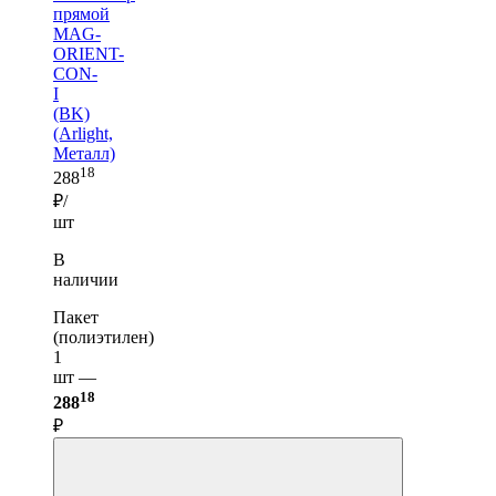
прямой
MAG-
ORIENT-
CON-
I
(BK)
(Arlight,
Металл)
18
288
₽/
шт
В
наличии
Пакет
(полиэтилен)
1
шт —
18
288
₽