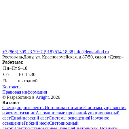
+7 (863) 309 23 79
+7 (918) 514 18 38
info@lenta-diod.ru
Ростов-на-Дону, ул. Красноармейская, д.87/50, салон «Декор»
Работаем:
Пн–Пт
9–18
Сб
10–15:30
Вс
выходной
Контакты
Правовая информация
© Разработано в
Arlight
, 2026
Каталог
Светодиодные ленты
Источники питания
Системы управления
и автоматизации
Алюминиевые профили
Функциональный
свет
Дизайнерский свет
Системы освещения
Наружное
освещение
Гибкий неон
Светодиодный
декор
Электроустановочные изделия
Светодиоды
Новинки