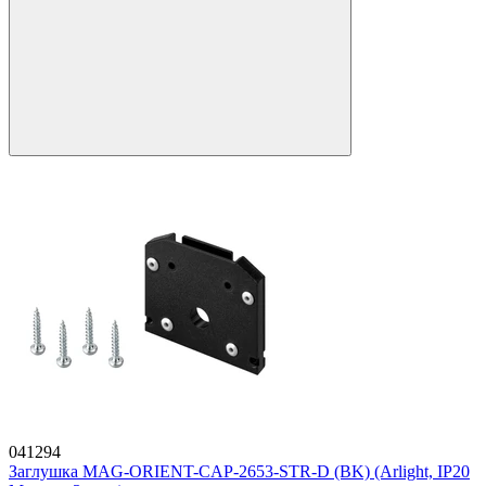
041294
Заглушка MAG-ORIENT-CAP-2653-STR-D (BK) (Arlight, IP20