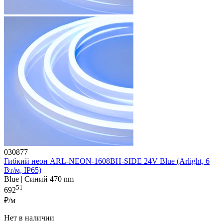
030877
Гибкий неон ARL-NEON-1608BH-SIDE 24V Blue (Arlight, 6
Вт/м, IP65)
Blue | Синий 470 nm
51
692
₽/м
Нет в наличии