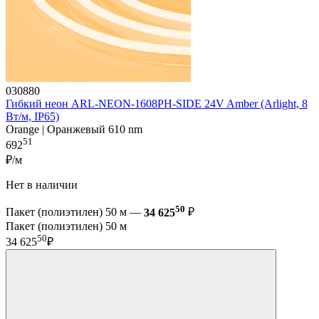
030880
Гибкий неон ARL-NEON-1608PH-SIDE 24V Amber (Arlight, 8
Вт/м, IP65)
Orange | Оранжевый 610 nm
51
692
₽/м
Нет в наличии
50
Пакет (полиэтилен) 50 м —
34 625
₽
Пакет (полиэтилен) 50 м
50
34 625
₽