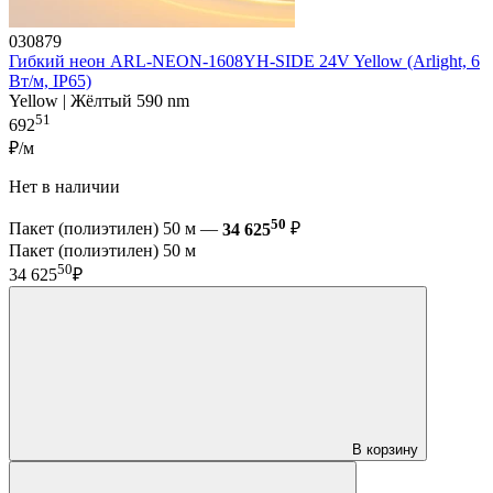
030879
Гибкий неон ARL-NEON-1608YH-SIDE 24V Yellow (Arlight, 6
Вт/м, IP65)
Yellow | Жёлтый 590 nm
51
692
₽/м
Нет в наличии
50
Пакет (полиэтилен) 50 м —
34 625
₽
Пакет (полиэтилен) 50 м
50
34 625
₽
В корзину