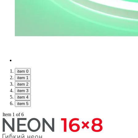
item 0
item 1
item 2
item 3
item 4
item 5
Item 1 of 6