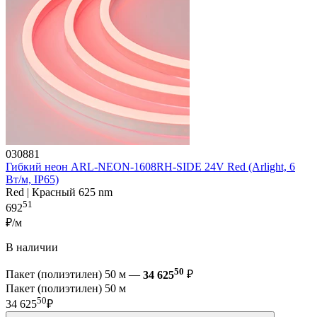
030881
Гибкий неон ARL-NEON-1608RH-SIDE 24V Red (Arlight, 6
Вт/м, IP65)
Red | Красный 625 nm
51
692
₽/м
В наличии
50
Пакет (полиэтилен) 50 м —
34 625
₽
Пакет (полиэтилен) 50 м
50
34 625
₽