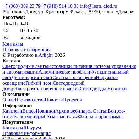
+7 (863) 309 23 79
+7 (918) 514 18 38
info@lenta-diod.ru
Ростов-на-Дону, ул. Красноармейская, д.87/50, салон «Декор»
Работаем:
Пн–Пт
9–18
Сб
10–15:30
Вс
выходной
Контакты
Правовая информация
© Разработано в
Arlight
, 2026
Каталог
Светодиодные ленты
Источники питания
Системы управления
и автоматизации
Алюминиевые профили
Функциональный
свет
Дизайнерский свет
Системы освещения
Наружное
освещение
Гибкий неон
Светодиодный
декор
Электроустановочные изделия
Светодиоды
Новинки
О компании
О нас
Производство
Новости
Проекты
Информация
Каталоги
Видео
Новинки
Архив вебинаров
Статьи
Вопрос-
ответ
Калькуляторы
Схемы монтажа
Файлы и программы
Покупателям
Контакты
Шоурум
Правовая информация
© Разработано в
Arlight
, 2026