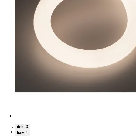
item 0
item 1