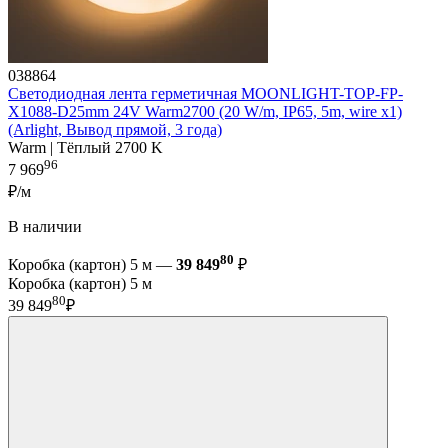
038864
Светодиодная лента герметичная MOONLIGHT-TOP-FP-
X1088-D25mm 24V Warm2700 (20 W/m, IP65, 5m, wire x1)
(Arlight, Вывод прямой, 3 года)
Warm | Тёплый 2700 K
96
7 969
₽/м
В наличии
80
Коробка (картон) 5 м —
39 849
₽
Коробка (картон) 5 м
80
39 849
₽