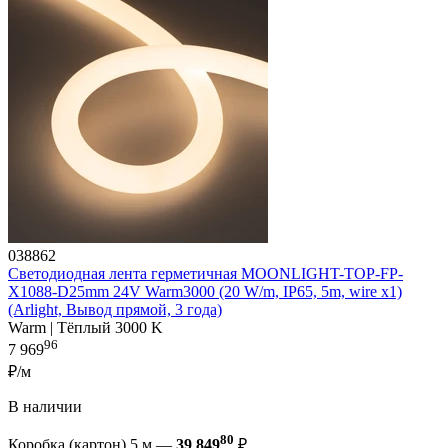
038862
Светодиодная лента герметичная MOONLIGHT-TOP-FP-
X1088-D25mm 24V Warm3000 (20 W/m, IP65, 5m, wire x1)
(Arlight, Вывод прямой, 3 года)
Warm | Тёплый 3000 K
96
7 969
₽/м
В наличии
80
Коробка (картон) 5 м —
39 849
₽