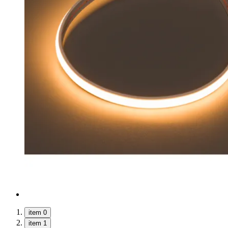
item 0
item 1