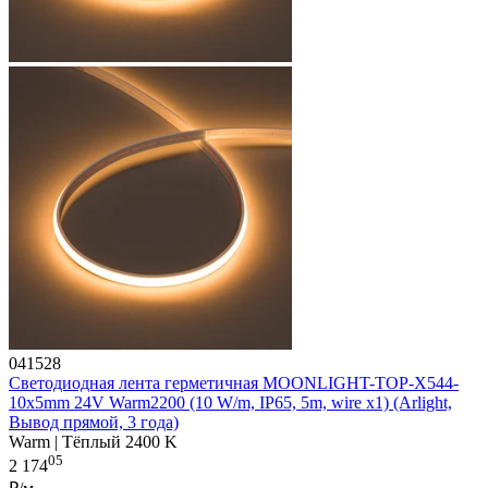
041528
Светодиодная лента герметичная MOONLIGHT-TOP-X544-
10x5mm 24V Warm2200 (10 W/m, IP65, 5m, wire x1) (Arlight,
Вывод прямой, 3 года)
Warm | Тёплый 2400 K
05
2 174