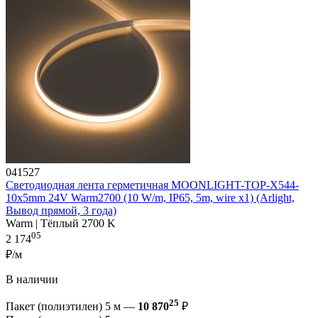
041527
Светодиодная лента герметичная MOONLIGHT-TOP-X544-
10x5mm 24V Warm2700 (10 W/m, IP65, 5m, wire x1) (Arlight,
Вывод прямой, 3 года)
Warm | Тёплый 2700 K
05
2 174
₽/м
В наличии
25
Пакет (полиэтилен) 5 м —
10 870
₽