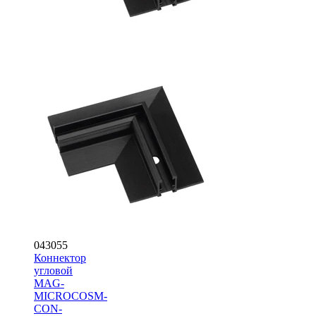
043055
Коннектор
угловой
MAG-
MICROCOSM-
CON-