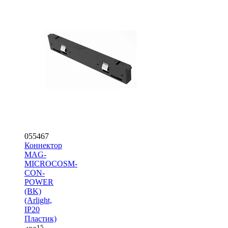
055467
Коннектор
MAG-
MICROCOSM-
CON-
POWER
(BK)
(Arlight,
IP20
Пластик)
15