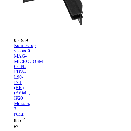
051939
Коннектор
угловой
MAG-
MICROCOSM-
CON-
FDW-
L90-
INT
(BK)
(Arlight,
IP20
Металл,
3
года)
12
885
₽/