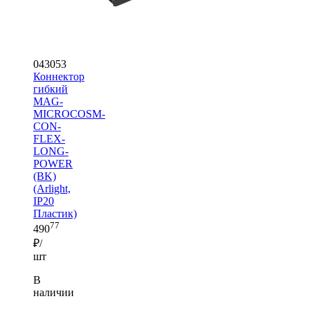
043053
Коннектор
гибкий
MAG-
MICROCOSM-
CON-
FLEX-
LONG-
POWER
(BK)
(Arlight,
IP20
Пластик)
77
490
₽/
шт
В
наличии