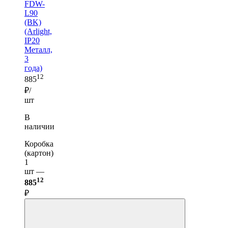
FDW-
L90
(BK)
(Arlight,
IP20
Металл,
3
года)
12
885
₽/
шт
В
наличии
Коробка
(картон)
1
шт —
12
885
₽