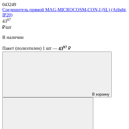
043249
Соединитель прямой MAG-MICROCOSM-CON-I (SL) (Arlight,
IP20)
97
43
₽/шт
В наличии
97
Пакет (полиэтилен) 1 шт —
43
₽
В корзину