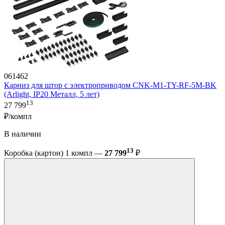
061462
Карниз для штор с электроприводом CNK-M1-TY-RF-5M-BK
(Arlight, IP20 Металл, 5 лет)
13
27 799
₽/компл
В наличии
13
Коробка (картон) 1 компл —
27 799
₽