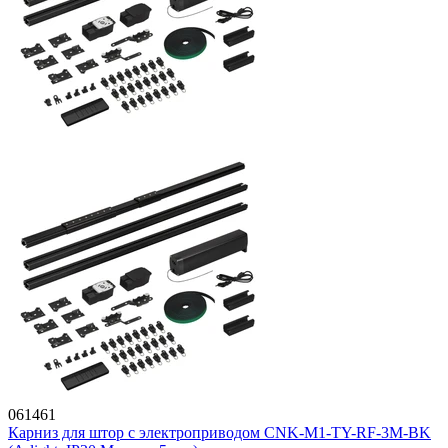
061461
Карниз для штор с электроприводом CNK-M1-TY-RF-3M-BK