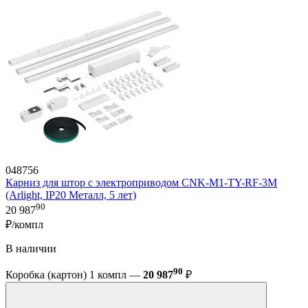
048756
Карниз для штор с электроприводом CNK-M1-TY-RF-3M
(Arlight, IP20 Металл, 5 лет)
90
20 987
₽/компл
В наличии
90
Коробка (картон) 1 компл —
20 987
₽