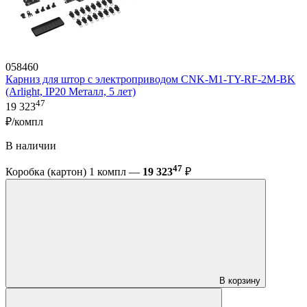
058460
Карниз для штор с электроприводом CNK-M1-TY-RF-2M-BK
(Arlight, IP20 Металл, 5 лет)
47
19 323
₽/компл
В наличии
47
Коробка (картон) 1 компл —
19 323
₽
В корзину