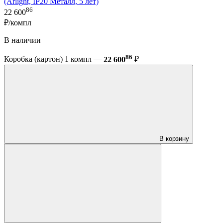
(Arlight, IP20 Металл, 5 лет)
86
22 600
₽/компл
В наличии
86
Коробка (картон) 1 компл —
22 600
₽
В корзину