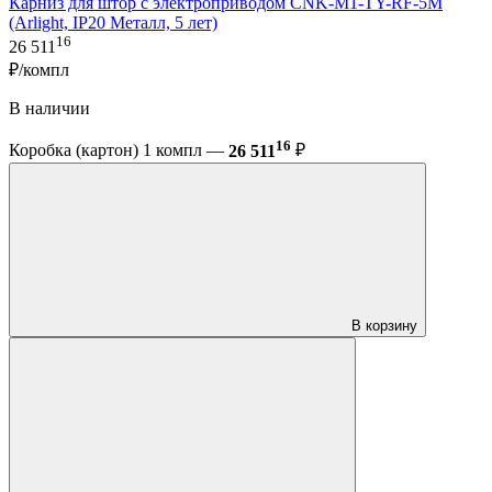
Карниз для штор с электроприводом CNK-M1-TY-RF-5M
(Arlight, IP20 Металл, 5 лет)
16
26 511
₽/компл
В наличии
16
Коробка (картон) 1 компл —
26 511
₽
В корзину