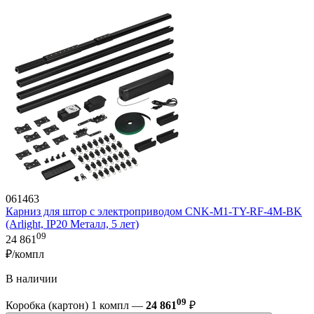
061463
Карниз для штор с электроприводом CNK-M1-TY-RF-4M-BK
(Arlight, IP20 Металл, 5 лет)
09
24 861
₽/компл
В наличии
09
Коробка (картон) 1 компл —
24 861
₽