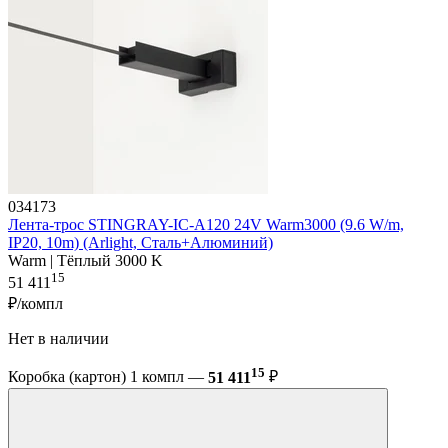
034173
Лента-трос STINGRAY-IC-A120 24V Warm3000 (9.6 W/m,
IP20, 10m) (Arlight, Сталь+Алюминий)
Warm | Тёплый 3000 K
15
51 411
₽/компл
Нет в наличии
15
Коробка (картон) 1 компл —
51 411
₽