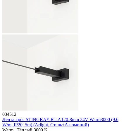
034512
Лента-трос STINGRAY-RT-A120-8mm 24V Warm3000 (9.6
W/m, IP20, 5m) (Arlight, Сталь+Алюминий)
Warm | Тёплый 3000 K