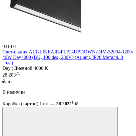
031471
Светильник ALT-LINEAIR-FLAT-UPDOWN-DIM-S2094-1200-
40W Day4000 (BK, 100 deg, 230V) (Arlight, IP20 Металл, 3
года)
Day | Дневной 4000 K
71
28 203
₽/шт
В наличии
71
Коробка (картон) 1 шт —
28 203
₽