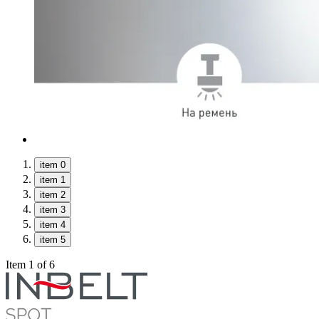
item 0
item 1
item 2
item 3
item 4
item 5
Item 1 of 6