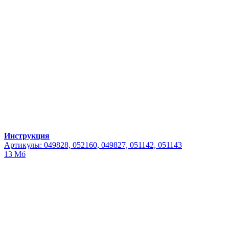
Инструкция
Артикулы: 049828, 052160, 049827, 051142, 051143
13 Мб