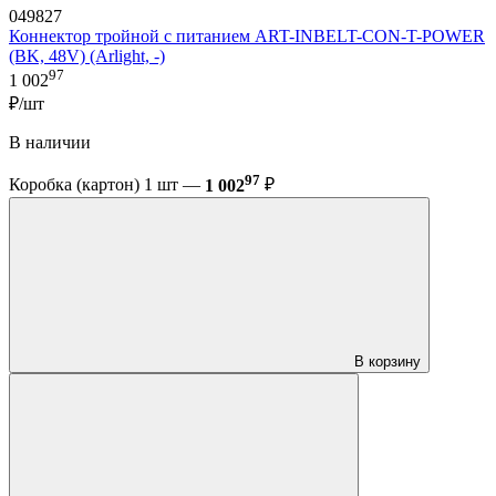
049827
Коннектор тройной с питанием ART-INBELT-CON-T-POWER
(BK, 48V) (Arlight, -)
97
1 002
₽/шт
В наличии
97
Коробка (картон) 1 шт —
1 002
₽
В корзину