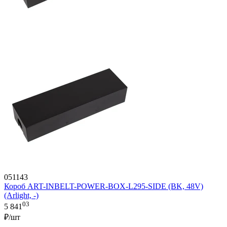
051143
Короб ART-INBELT-POWER-BOX-L295-SIDE (BK, 48V)
(Arlight, -)
03
5 841
₽/шт