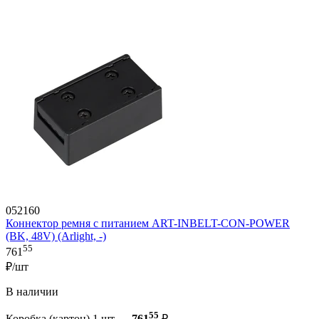
052160
Коннектор ремня с питанием ART-INBELT-CON-POWER
(BK, 48V) (Arlight, -)
55
761
₽/шт
В наличии
55
Коробка (картон) 1 шт —
761
₽