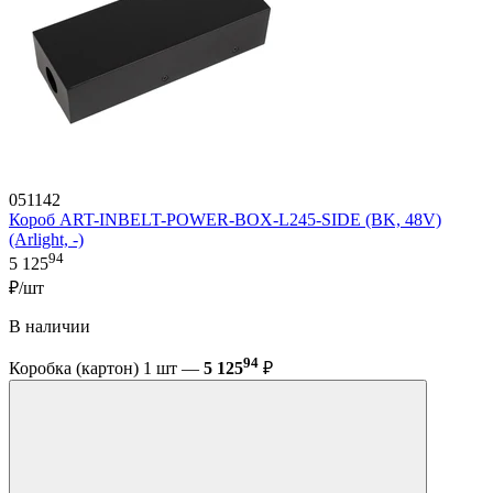
051142
Короб ART-INBELT-POWER-BOX-L245-SIDE (BK, 48V)
(Arlight, -)
94
5 125
₽/шт
В наличии
94
Коробка (картон) 1 шт —
5 125
₽