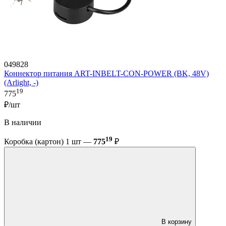
049828
Коннектор питания ART-INBELT-CON-POWER (BK, 48V)
(Arlight, -)
19
775
₽/шт
В наличии
19
Коробка (картон) 1 шт —
775
₽
В корзину