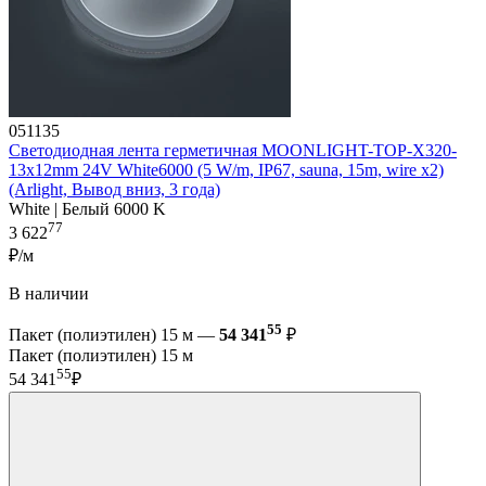
051135
Светодиодная лента герметичная MOONLIGHT-TOP-X320-
13x12mm 24V White6000 (5 W/m, IP67, sauna, 15m, wire x2)
(Arlight, Вывод вниз, 3 года)
White | Белый 6000 K
77
3 622
₽/м
В наличии
55
Пакет (полиэтилен) 15 м —
54 341
₽
Пакет (полиэтилен) 15 м
55
54 341
₽