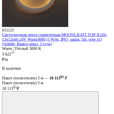
051125
Светодиодная лента герметичная MOONLIGHT-TOP-X320-
13x12mm 24V Warm3000 (5 W/m, IP67, sauna, 5m, wire x1)
(Arlight, Вывод вниз, 3 года)
Warm | Тёплый 3000 K
77
3 622
₽/м
В наличии
85
Пакет (полиэтилен) 5 м —
18 113
₽
Пакет (полиэтилен) 5 м
85
18 113
₽