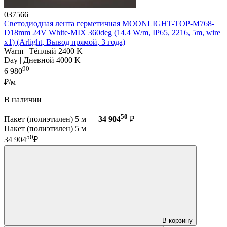
037566
Светодиодная лента герметичная MOONLIGHT-TOP-M768-
D18mm 24V White-MIX 360deg (14.4 W/m, IP65, 2216, 5m, wire
x1) (Arlight, Вывод прямой, 3 года)
Warm | Тёплый 2400 K
Day | Дневной 4000 K
90
6 980
₽/м
В наличии
50
Пакет (полиэтилен) 5 м —
34 904
₽
Пакет (полиэтилен) 5 м
50
34 904
₽
В корзину