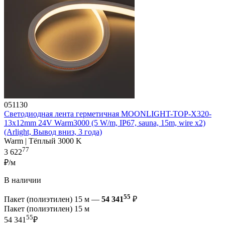
051130
Светодиодная лента герметичная MOONLIGHT-TOP-X320-
13x12mm 24V Warm3000 (5 W/m, IP67, sauna, 15m, wire x2)
(Arlight, Вывод вниз, 3 года)
Warm | Тёплый 3000 K
77
3 622
₽/м
В наличии
55
Пакет (полиэтилен) 15 м —
54 341
₽
Пакет (полиэтилен) 15 м
55
54 341
₽