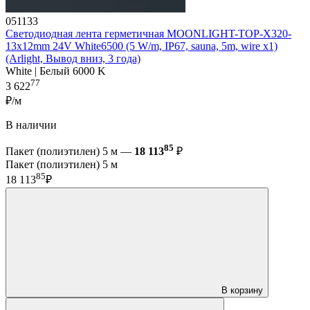
051133
Светодиодная лента герметичная MOONLIGHT-TOP-X320-
13x12mm 24V White6500 (5 W/m, IP67, sauna, 5m, wire x1)
(Arlight, Вывод вниз, 3 года)
White | Белый 6000 K
77
3 622
₽/м
В наличии
85
Пакет (полиэтилен) 5 м —
18 113
₽
Пакет (полиэтилен) 5 м
85
18 113
₽
В корзину