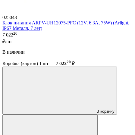
025043
Блок питания ARPV-UH12075-PFC (12V, 6.3A, 75W) (Arlight,
IP67 Металл, 7 лет)
20
7 022
₽/шт
В наличии
20
Коробка (картон) 1 шт —
7 022
₽
В корзину