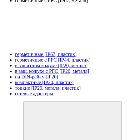
герметичные с PFC [IP67, металл]
герметичные [IP67, пластик]
герметичные с PFC [IP44, пластик]
в защитном кожухе [IP20, металл]
в защ. кожухе с PFC [IP20, металл]
на DIN-рейку [IP20]
компактные [IP20, пластик]
тонкие [IP20, металл, пластик]
сетевые адаптеры