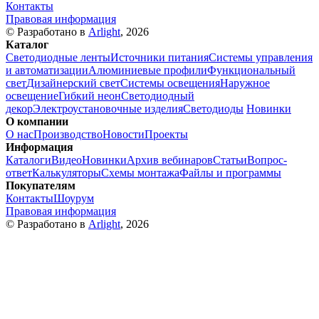
Контакты
Правовая информация
© Разработано в
Arlight
, 2026
Каталог
Светодиодные ленты
Источники питания
Системы управления
и автоматизации
Алюминиевые профили
Функциональный
свет
Дизайнерский свет
Системы освещения
Наружное
освещение
Гибкий неон
Светодиодный
декор
Электроустановочные изделия
Светодиоды
Новинки
О компании
О нас
Производство
Новости
Проекты
Информация
Каталоги
Видео
Новинки
Архив вебинаров
Статьи
Вопрос-
ответ
Калькуляторы
Схемы монтажа
Файлы и программы
Покупателям
Контакты
Шоурум
Правовая информация
© Разработано в
Arlight
, 2026