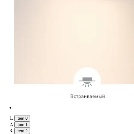
item 0
item 1
item 2