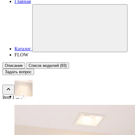
Главная
Каталог
FLOW
Описание
Список моделей (93)
Задать вопрос
Item 1 of 7