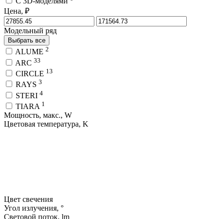
C 3D-моделями
Цена, ₽
Модельный ряд
Выбрать все
2
ALUME
33
ARC
13
CIRCLE
3
RAYS
4
STERI
1
TIARA
Мощность, макс., W
Цветовая температура, K
Цвет свечения
Угол излучения, °
Световой поток, lm