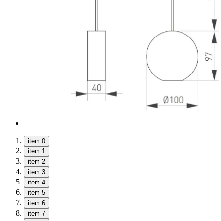
item 0
item 1
item 2
item 3
item 4
item 5
item 6
item 7