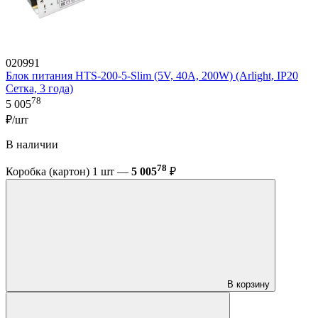
020991
Блок питания HTS-200-5-Slim (5V, 40A, 200W) (Arlight, IP20
Сетка, 3 года)
78
5 005
₽/шт
В наличии
78
Коробка (картон) 1 шт —
5 005
₽
В корзину