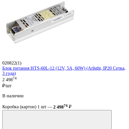
020822(1)
Блок питания HTS-60L-12 (12V, 5A, 60W) (Arlight, IP20 Сетка,
3 года)
74
2 498
₽/шт
В наличии
74
Коробка (картон) 1 шт —
2 498
₽