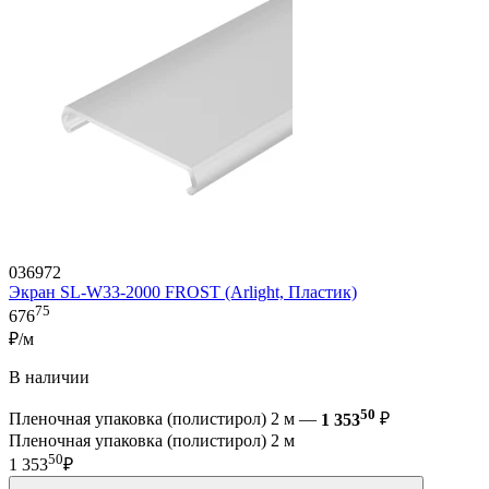
036972
Экран SL-W33-2000 FROST (Arlight, Пластик)
75
676
₽/м
В наличии
50
Пленочная упаковка (полистирол) 2 м —
1 353
₽
Пленочная упаковка (полистирол) 2 м
50
1 353
₽