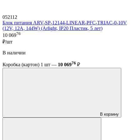
052112
Блок питания ARV-SP-12144-LINEAR-PFC-TRIAC-0-10V
(12V, 12A, 144W) (Arlight, IP20 Пластик, 5 лет)
76
10 069
₽/шт
В наличии
76
Коробка (картон) 1 шт —
10 069
₽
В корзину