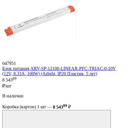
047951
Блок питания ARV-SP-12100-LINEAR-PFC-TRIAC-0-10V
(12V, 8.33A, 100W) (Arlight, IP20 Пластик, 5 лет)
89
8 543
₽/шт
В наличии
89
Коробка (картон) 1 шт —
8 543
₽