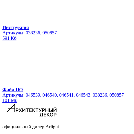
Инструкция
Артикулы: 038236, 050857
591 Кб
Файл ПО
Артикулы: 046539, 046540, 046541, 046543, 038236, 050857
101 Мб
официальный дилер Arlight