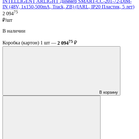
INTELLIGENT ARLIGHT Диммер SMART-CC-201-72-DIM-
IN (48V, 1x150-500mA, Track, ZB) (IARL, IP20 Пластик, 5 лет)
75
2 094
₽/шт
В наличии
75
Коробка (картон) 1 шт —
2 094
₽
В корзину