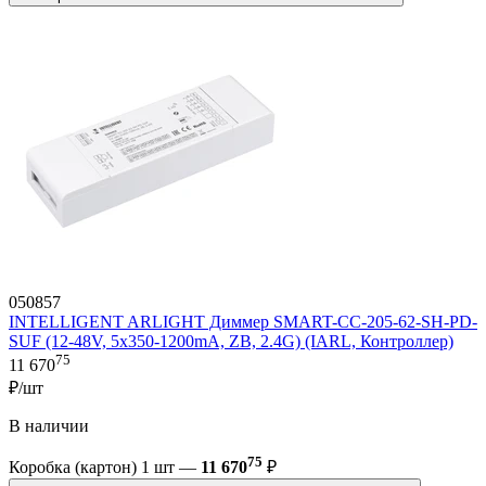
050857
INTELLIGENT ARLIGHT Диммер SMART-CC-205-62-SH-PD-
SUF (12-48V, 5x350-1200mA, ZB, 2.4G) (IARL, Контроллер)
75
11 670
₽/шт
В наличии
75
Коробка (картон) 1 шт —
11 670
₽