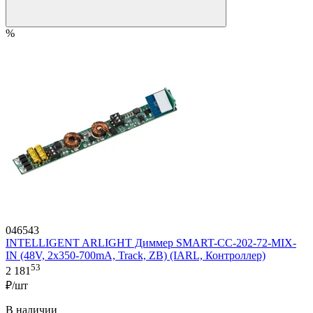
%
046543
INTELLIGENT ARLIGHT Диммер SMART-CC-202-72-MIX-
IN (48V, 2x350-700mA, Track, ZB) (IARL, Контроллер)
53
2 181
₽/шт
В наличии