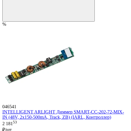
%
046541
INTELLIGENT ARLIGHT Диммер SMART-CC-202-72-MIX-
IN (48V, 2x150-500mA, Track, ZB) (IARL, Контроллер)
53
2 181
₽/шт