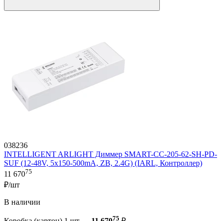
038236
INTELLIGENT ARLIGHT Диммер SMART-CC-205-62-SH-PD-
SUF (12-48V, 5x150-500mA, ZB, 2.4G) (IARL, Контроллер)
75
11 670
₽/шт
В наличии
75
Коробка (картон) 1 шт —
11 670
₽