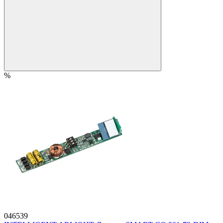
%
046539