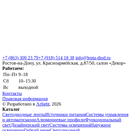
+7 (863) 309 23 79
+7 (918) 514 18 38
info@lenta-diod.ru
Ростов-на-Дону, ул. Красноармейская, д.87/50, салон «Декор»
Работаем:
Пн–Пт
9–18
Сб
10–15:30
Вс
выходной
Контакты
Правовая информация
© Разработано в
Arlight
, 2026
Каталог
Светодиодные ленты
Источники питания
Системы управления
и автоматизации
Алюминиевые профили
Функциональный
свет
Дизайнерский свет
Системы освещения
Наружное
освещение
Гибкий неон
Светодиодный