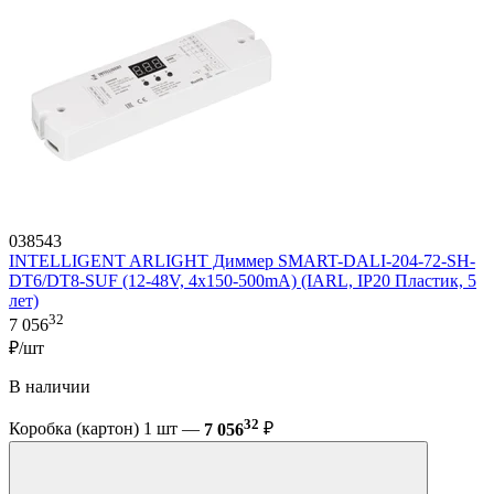
038543
INTELLIGENT ARLIGHT Диммер SMART-DALI-204-72-SH-
DT6/DT8-SUF (12-48V, 4x150-500mA) (IARL, IP20 Пластик, 5
лет)
32
7 056
₽/шт
В наличии
32
Коробка (картон) 1 шт —
7 056
₽