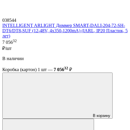
038544
INTELLIGENT ARLIGHT Диммер SMART-DALI-204-72-SH-
DT6/DT8-SUF (12-48V, 4x350-1200mA) (IARL, IP20 Пластик, 5
лет)
32
7 056
₽/шт
В наличии
32
Коробка (картон) 1 шт —
7 056
₽
В корзину