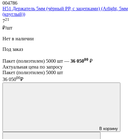
004786
H51 Держатель 5мм (чёрный PP, с зацепками) (Arlight, 5мм
(круглый))
21
7
₽/шт
Нет в наличии
Под заказ
00
Пакет (полиэтилен) 5000 шт —
36 050
₽
Актуальная цена по запросу
Пакет (полиэтилен) 5000 шт
00
36 050
₽
В корзину