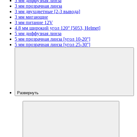
3 мм диффузная линза
3 мм прозрачная линза
3 мм двухцветные [2-3 вывода]
3 мм мигающие
3 мм питание 12V
4.8 мм широкий угол 120° [5053, Helmet]
5 мм диффузная линза
5 мм прозрачная линза [угол 10-20°]
5 мм прозрачная линза [угол 25-30°]
Развернуть