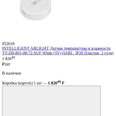
052618
INTELLIGENT ARLIGHT Датчик температуры и влажности
TY-ZB-801-08-72-SUF White (3V) (IARL, IP20 Пластик, 2 года)
49
1 826
₽/шт
В наличии
49
Коробка (картон) 1 шт —
1 826
₽