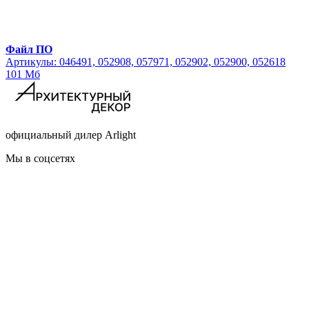
Файл ПО
Артикулы: 046491, 052908, 057971, 052902, 052900, 052618
101 Мб
официальный дилер Arlight
Мы в соцсетях