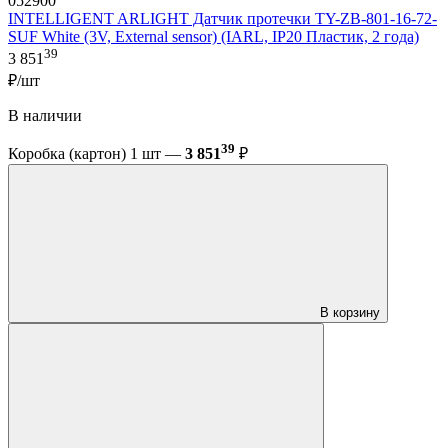
052900
INTELLIGENT ARLIGHT Датчик протечки TY-ZB-801-16-72-
SUF White (3V, External sensor) (IARL, IP20 Пластик, 2 года)
39
3 851
₽/шт
В наличии
39
Коробка (картон) 1 шт —
3 851
₽
В корзину