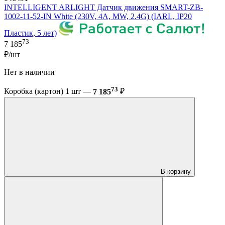
INTELLIGENT ARLIGHT Датчик движения SMART-ZB-
1002-11-52-IN White (230V, 4A, MW, 2.4G) (IARL, IP20
Пластик, 5 лет)
73
7 185
₽/шт
Нет в наличии
73
Коробка (картон) 1 шт —
7 185
₽
В корзину