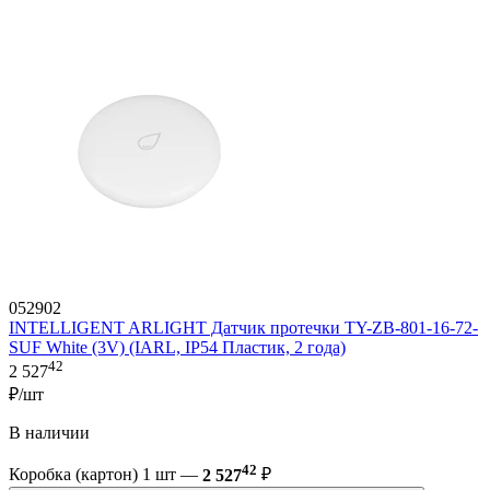
052902
INTELLIGENT ARLIGHT Датчик протечки TY-ZB-801-16-72-
SUF White (3V) (IARL, IP54 Пластик, 2 года)
42
2 527
₽/шт
В наличии
42
Коробка (картон) 1 шт —
2 527
₽