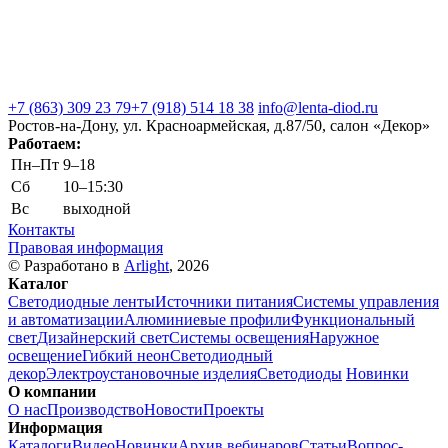
+7 (863) 309 23 79
+7 (918) 514 18 38
info@lenta-diod.ru
Ростов-на-Дону, ул. Красноармейская, д.87/50, салон «Декор»
Работаем:
Пн–Пт
9–18
Сб
10–15:30
Вс
выходной
Контакты
Правовая информация
© Разработано в
Arlight
, 2026
Каталог
Светодиодные ленты
Источники питания
Системы управления
и автоматизации
Алюминиевые профили
Функциональный
свет
Дизайнерский свет
Системы освещения
Наружное
освещение
Гибкий неон
Светодиодный
декор
Электроустановочные изделия
Светодиоды
Новинки
О компании
О нас
Производство
Новости
Проекты
Информация
Каталоги
Видео
Новинки
Архив вебинаров
Статьи
Вопрос-