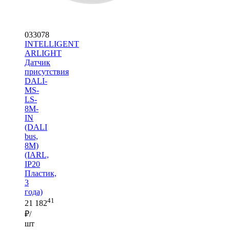
033078
INTELLIGENT
ARLIGHT
Датчик
присутствия
DALI-
MS-
LS-
8M-
IN
(DALI
bus,
8М)
(IARL,
IP20
Пластик,
3
года)
41
21 182
₽/
шт