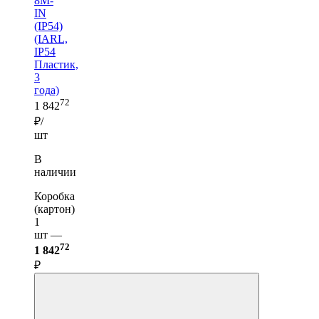
8M-
IN
(IP54)
(IARL,
IP54
Пластик,
3
года)
72
1 842
₽/
шт
В
наличии
Коробка
(картон)
1
шт —
72
1 842
₽