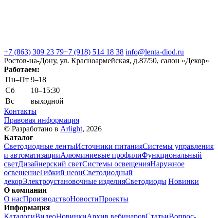
+7 (863) 309 23 79
+7 (918) 514 18 38
info@lenta-diod.ru
Ростов-на-Дону, ул. Красноармейская, д.87/50, салон «Декор»
Работаем:
Пн–Пт
9–18
Сб
10–15:30
Вс
выходной
Контакты
Правовая информация
© Разработано в
Arlight
, 2026
Каталог
Светодиодные ленты
Источники питания
Системы управления
и автоматизации
Алюминиевые профили
Функциональный
свет
Дизайнерский свет
Системы освещения
Наружное
освещение
Гибкий неон
Светодиодный
декор
Электроустановочные изделия
Светодиоды
Новинки
О компании
О нас
Производство
Новости
Проекты
Информация
Каталоги
Видео
Новинки
Архив вебинаров
Статьи
Вопрос-