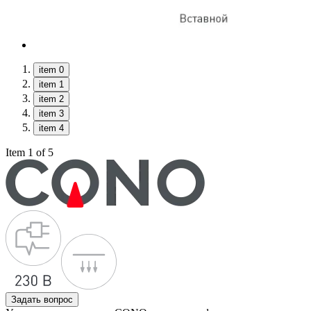
item 0
item 1
item 2
item 3
item 4
Item 1 of 5
Задать вопрос