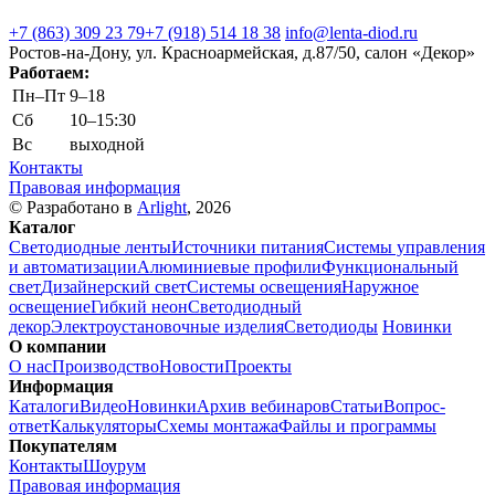
+7 (863) 309 23 79
+7 (918) 514 18 38
info@lenta-diod.ru
Ростов-на-Дону, ул. Красноармейская, д.87/50, салон «Декор»
Работаем:
Пн–Пт
9–18
Сб
10–15:30
Вс
выходной
Контакты
Правовая информация
© Разработано в
Arlight
, 2026
Каталог
Светодиодные ленты
Источники питания
Системы управления
и автоматизации
Алюминиевые профили
Функциональный
свет
Дизайнерский свет
Системы освещения
Наружное
освещение
Гибкий неон
Светодиодный
декор
Электроустановочные изделия
Светодиоды
Новинки
О компании
О нас
Производство
Новости
Проекты
Информация
Каталоги
Видео
Новинки
Архив вебинаров
Статьи
Вопрос-
ответ
Калькуляторы
Схемы монтажа
Файлы и программы
Покупателям
Контакты
Шоурум
Правовая информация