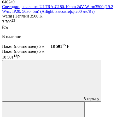
040249
Светодиодная лента ULTRA-C180-10mm 24V Warm3500 (19.2
W/m, IP20, 5630, 5m) (Arlight, высок.эфф.200 лм/Вт)
Warm | Тёплый 3500 K
23
3 700
₽/м
В наличии
15
Пакет (полиэтилен) 5 м —
18 501
₽
Пакет (полиэтилен) 5 м
15
18 501
₽
В корзину