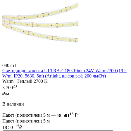
040251
Светодиодная лента ULTRA-C180-10mm 24V Warm2700 (19.2
W/m, IP20, 5630, 5m) (Arlight, высок.эфф.200 лм/Вт)
Warm | Тёплый 2700 K
23
3 700
₽/м
В наличии
15
Пакет (полиэтилен) 5 м —
18 501
₽
Пакет (полиэтилен) 5 м
15
18 501
₽