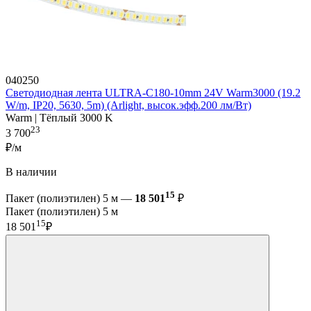
040250
Светодиодная лента ULTRA-C180-10mm 24V Warm3000 (19.2
W/m, IP20, 5630, 5m) (Arlight, высок.эфф.200 лм/Вт)
Warm | Тёплый 3000 K
23
3 700
₽/м
В наличии
15
Пакет (полиэтилен) 5 м —
18 501
₽
Пакет (полиэтилен) 5 м
15
18 501
₽