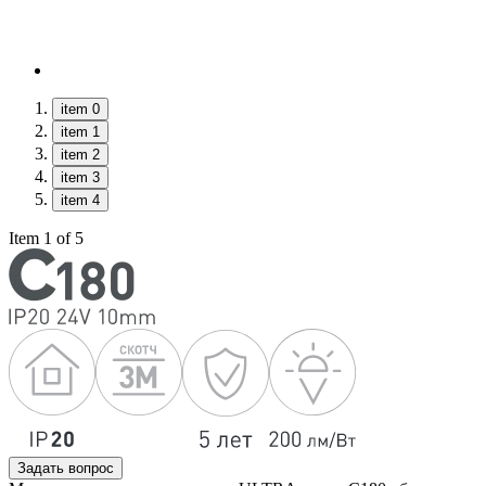
item 0
item 1
item 2
item 3
item 4
Item 1 of 5
Задать вопрос