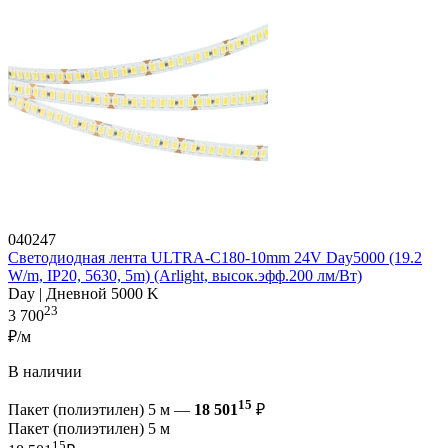
040247
Светодиодная лента ULTRA-C180-10mm 24V Day5000 (19.2
W/m, IP20, 5630, 5m) (Arlight, высок.эфф.200 лм/Вт)
Day | Дневной 5000 K
23
3 700
₽/м
В наличии
15
Пакет (полиэтилен) 5 м —
18 501
₽
Пакет (полиэтилен) 5 м
15