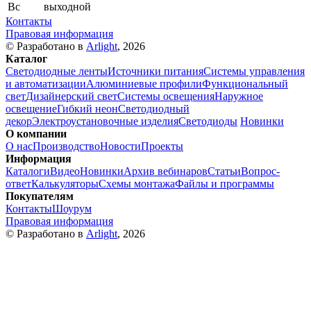
Вс
выходной
Контакты
Правовая информация
© Разработано в
Arlight
, 2026
Каталог
Светодиодные ленты
Источники питания
Системы управления
и автоматизации
Алюминиевые профили
Функциональный
свет
Дизайнерский свет
Системы освещения
Наружное
освещение
Гибкий неон
Светодиодный
декор
Электроустановочные изделия
Светодиоды
Новинки
О компании
О нас
Производство
Новости
Проекты
Информация
Каталоги
Видео
Новинки
Архив вебинаров
Статьи
Вопрос-
ответ
Калькуляторы
Схемы монтажа
Файлы и программы
Покупателям
Контакты
Шоурум
Правовая информация
© Разработано в
Arlight
, 2026