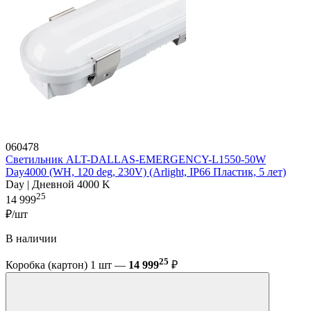
060478
Светильник ALT-DALLAS-EMERGENCY-L1550-50W
Day4000 (WH, 120 deg, 230V) (Arlight, IP66 Пластик, 5 лет)
Day | Дневной 4000 K
25
14 999
₽/шт
В наличии
25
Коробка (картон) 1 шт —
14 999
₽