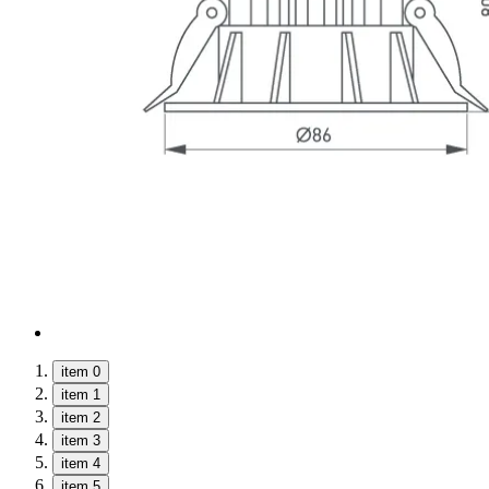
item 0
item 1
item 2
item 3
item 4
item 5