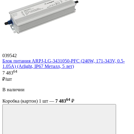
039542
Блок питания ARPJ-LG-3431050-PFC (240W, 171-343V, 0.5-
1.05A) (Arlight, IP67 Металл, 5 лет)
64
7 483
₽/шт
В наличии
64
Коробка (картон) 1 шт —
7 483
₽