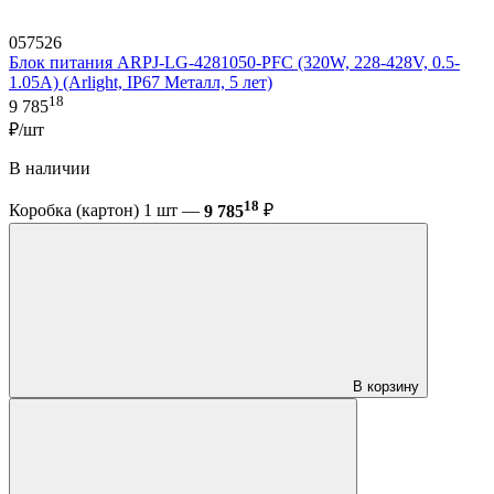
057526
Блок питания ARPJ-LG-4281050-PFC (320W, 228-428V, 0.5-
1.05A) (Arlight, IP67 Металл, 5 лет)
18
9 785
₽/шт
В наличии
18
Коробка (картон) 1 шт —
9 785
₽
В корзину