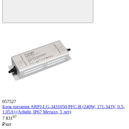
057527
Блок питания ARPJ-LG-3431050-PFC-B (240W, 171-343V, 0.5-
1.05A) (Arlight, IP67 Металл, 5 лет)
97
7 831
₽/шт