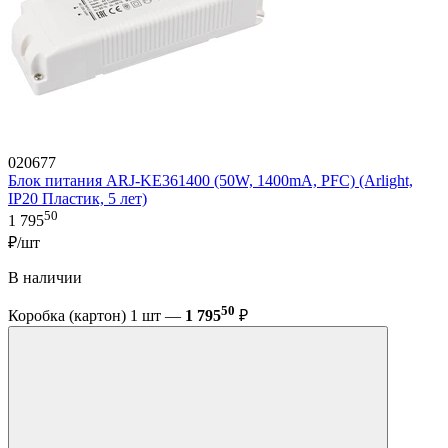
020677
Блок питания ARJ-KE361400 (50W, 1400mA, PFC) (Arlight,
IP20 Пластик, 5 лет)
50
1 795
₽/шт
В наличии
50
Коробка (картон) 1 шт —
1 795
₽