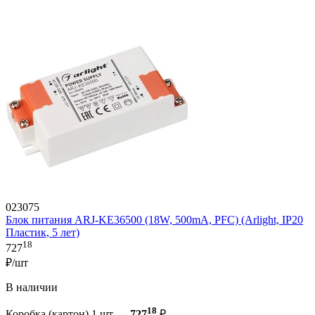
023075
Блок питания ARJ-KE36500 (18W, 500mA, PFC) (Arlight, IP20
Пластик, 5 лет)
18
727
₽/шт
В наличии
18
Коробка (картон) 1 шт —
727
₽