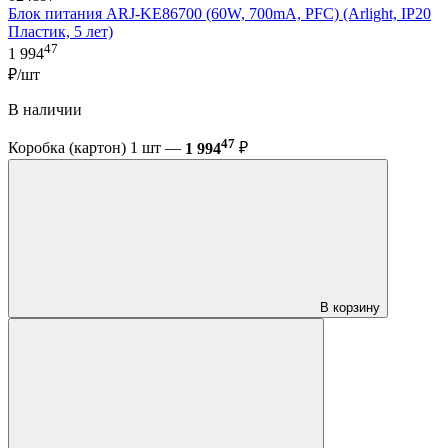
Блок питания ARJ-KE86700 (60W, 700mA, PFC) (Arlight, IP20
Пластик, 5 лет)
47
1 994
₽/шт
В наличии
47
Коробка (картон) 1 шт —
1 994
₽
В корзину