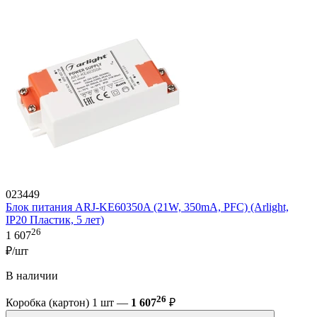
023449
Блок питания ARJ-KE60350A (21W, 350mA, PFC) (Arlight,
IP20 Пластик, 5 лет)
26
1 607
₽/шт
В наличии
26
Коробка (картон) 1 шт —
1 607
₽