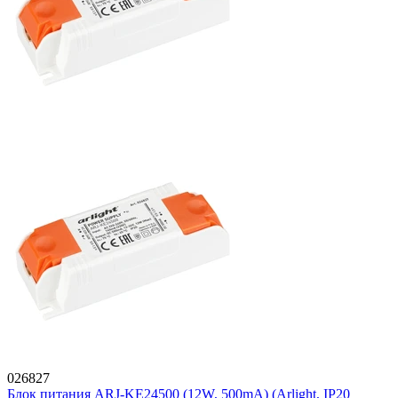
026827
Блок питания ARJ-KE24500 (12W, 500mA) (Arlight, IP20