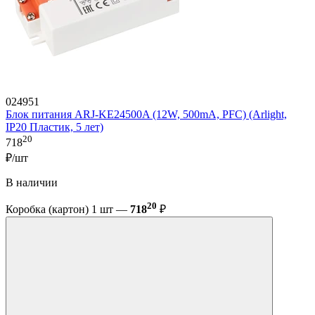
024951
Блок питания ARJ-KE24500A (12W, 500mA, PFC) (Arlight,
IP20 Пластик, 5 лет)
20
718
₽/шт
В наличии
20
Коробка (картон) 1 шт —
718
₽