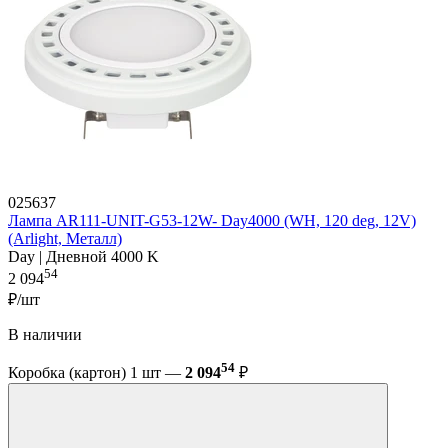
025637
Лампа AR111-UNIT-G53-12W- Day4000 (WH, 120 deg, 12V)
(Arlight, Металл)
Day | Дневной 4000 K
54
2 094
₽/шт
В наличии
54
Коробка (картон) 1 шт —
2 094
₽