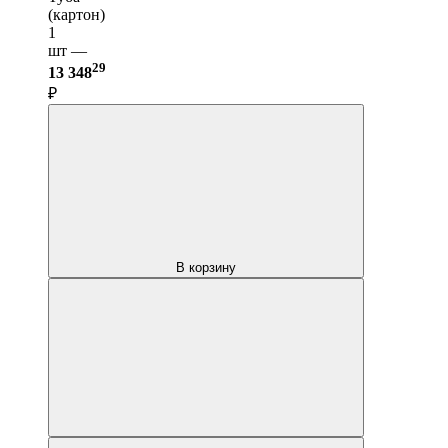
(картон)
1
шт —
29
13 348
₽
В корзину