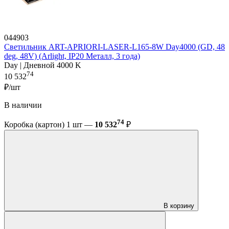
044903
Светильник ART-APRIORI-LASER-L165-8W Day4000 (GD, 48
deg, 48V) (Arlight, IP20 Металл, 3 года)
Day | Дневной 4000 K
74
10 532
₽/шт
В наличии
74
Коробка (картон) 1 шт —
10 532
₽
В корзину