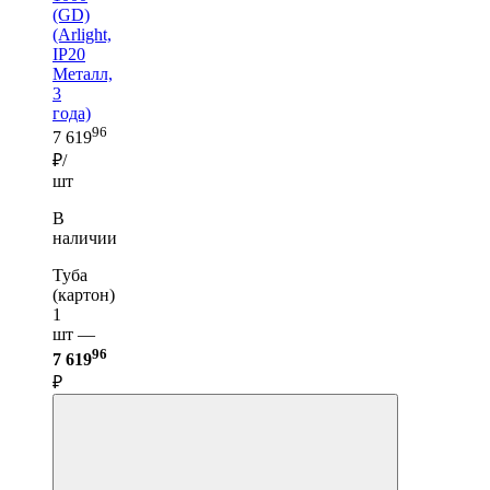
(GD)
(Arlight,
IP20
Металл,
3
года)
96
7 619
₽/
шт
В
наличии
Туба
(картон)
1
шт —
96
7 619
₽