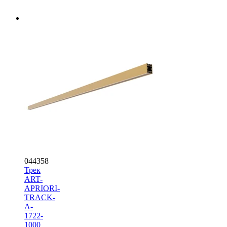
044358
Трек
ART-
APRIORI-
TRACK-
A-
1722-
1000