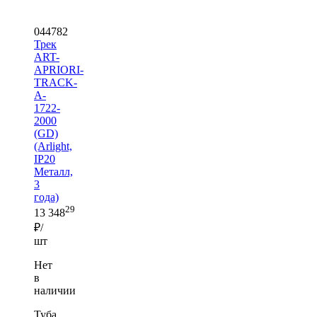
044782
Трек
ART-
APRIORI-
TRACK-
A-
1722-
2000
(GD)
(Arlight,
IP20
Металл,
3
года)
29
13 348
₽/
шт
Нет
в
наличии
Туба