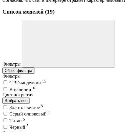
Согласны, что свет в интерьере отражает характер человека?
Список моделей (19)
Фильтры
Сброс фильтра
Фильтры
15
C 3D-моделями
18
В наличии
Цвет покрытия
Выбрать все
5
Золото светлое
4
Серый оливковый
5
Титан
5
Чёрный