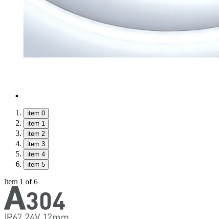
item 0
item 1
item 2
item 3
item 4
item 5
Item 1 of 6