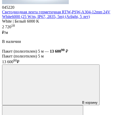
045220
Светодиодная лента герметичная RTW-PSW-A304-12mm 24V
White6000 (25 W/m, IP67, 2835, 5m) (Arlight, 5 лет)
White | Белый 6000 K
18
2 720
₽/м
В наличии
90
Пакет (полиэтилен) 5 м —
13 600
₽
Пакет (полиэтилен) 5 м
90
13 600
₽
В корзину