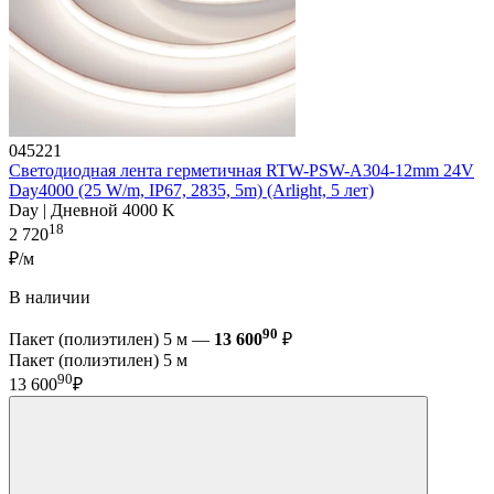
045221
Светодиодная лента герметичная RTW-PSW-A304-12mm 24V
Day4000 (25 W/m, IP67, 2835, 5m) (Arlight, 5 лет)
Day | Дневной 4000 K
18
2 720
₽/м
В наличии
90
Пакет (полиэтилен) 5 м —
13 600
₽
Пакет (полиэтилен) 5 м
90
13 600
₽