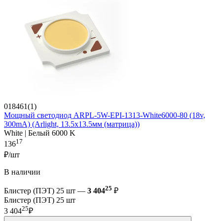
018461(1)
Мощный светодиод ARPL-5W-EPI-1313-White6000-80 (18v,
300mA) (Arlight, 13.5х13.5мм (матрица))
White | Белый 6000 K
17
136
₽/шт
В наличии
25
Блистер (ПЭТ) 25 шт —
3 404
₽
Блистер (ПЭТ) 25 шт
25
3 404
₽