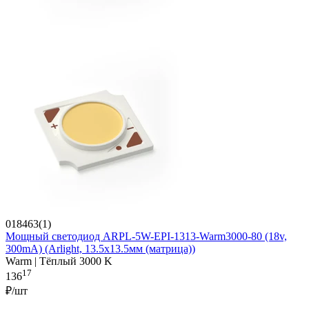
018463(1)
Мощный светодиод ARPL-5W-EPI-1313-Warm3000-80 (18v,
300mA) (Arlight, 13.5х13.5мм (матрица))
Warm | Тёплый 3000 K
17
136
₽/шт