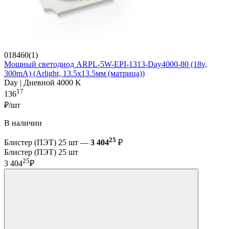
018460(1)
Мощный светодиод ARPL-5W-EPI-1313-Day4000-80 (18v,
300mA) (Arlight, 13.5х13.5мм (матрица))
Day | Дневной 4000 K
17
136
₽/шт
В наличии
25
Блистер (ПЭТ) 25 шт —
3 404
₽
Блистер (ПЭТ) 25 шт
25
3 404
₽