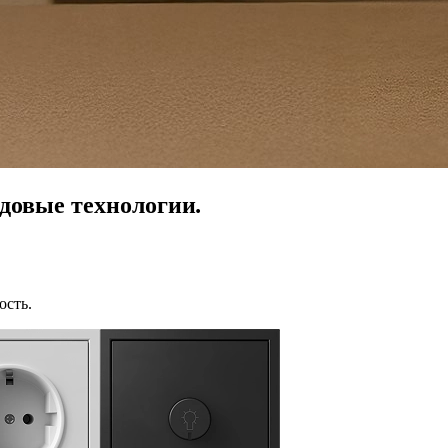
довые технологии
.
ость.