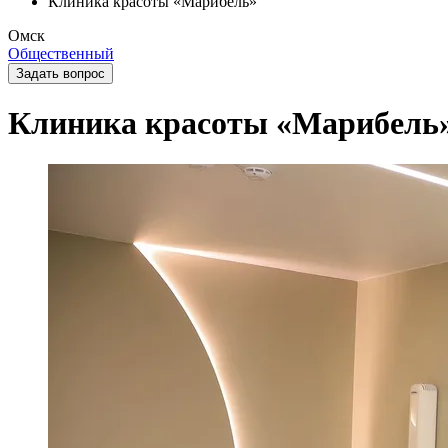
Клиника красоты «Марибель»
Омск
Общественный
Задать вопрос
Клиника красоты «Марибель