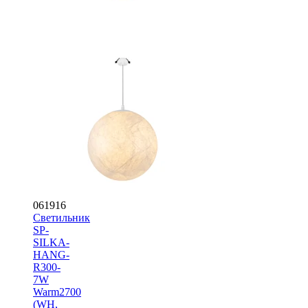
061916
Светильник
SP-
SILKA-
HANG-
R300-
7W
Warm2700
(WH,