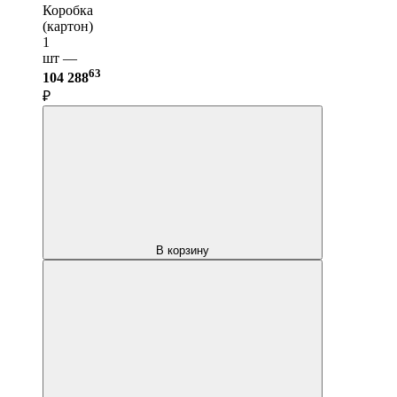
Коробка
(картон)
1
шт —
63
104 288
₽
В корзину