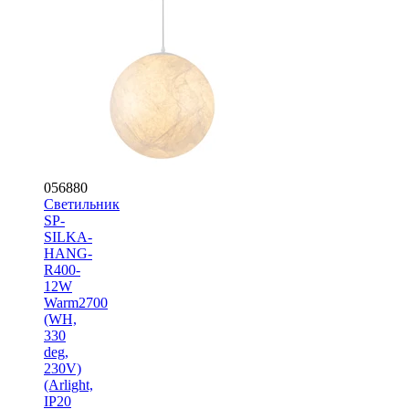
056880
Светильник
SP-
SILKA-
HANG-
R400-
12W
Warm2700
(WH,
330
deg,
230V)
(Arlight,
IP20