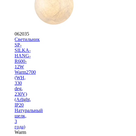
062035
Светильник
SP-
SILKA-
HANG-
R600-
12W
Warm2700
(WH,
330
deg,
230V)
(Arlight,
IP20
Натуральный
шелк,
3
года)
Warm