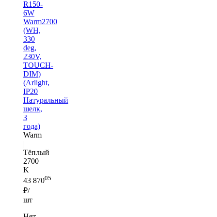
R150-
6W
Warm2700
(WH,
330
deg,
230V,
TOUCH-
DIM)
(Arlight,
IP20
Натуральный
шелк,
3
года)
Warm
|
Тёплый
2700
K
05
43 870
₽/
шт
Нет