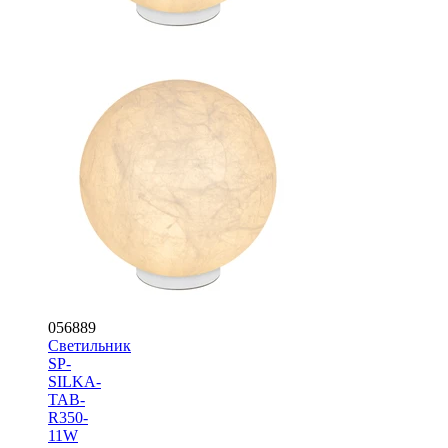
056889
Светильник
SP-
SILKA-
TAB-
R350-
11W