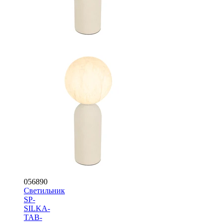
056890
Светильник
SP-
SILKA-
TAB-