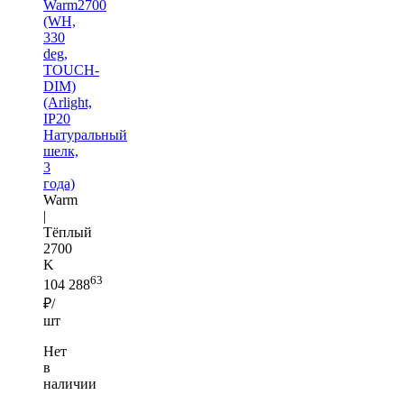
Warm2700
(WH,
330
deg,
TOUCH-
DIM)
(Arlight,
IP20
Натуральный
шелк,
3
года)
Warm
|
Тёплый
2700
K
63
104 288
₽/
шт
Нет
в
наличии