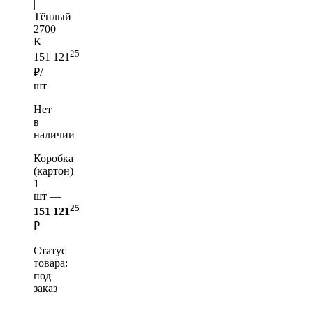
|
Тёплый
2700
K
25
151 121
₽/
шт
Нет
в
наличии
Коробка
(картон)
1
шт —
25
151 121
₽
Статус
товара:
под
заказ