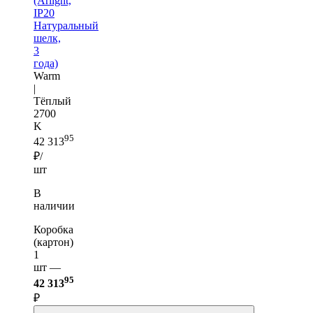
(Arlight,
IP20
Натуральный
шелк,
3
года)
Warm
|
Тёплый
2700
K
95
42 313
₽/
шт
В
наличии
Коробка
(картон)
1
шт —
95
42 313
₽