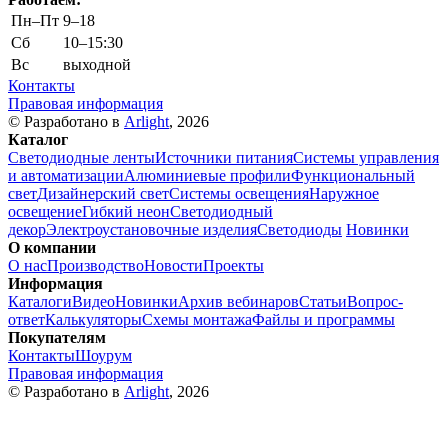
Пн–Пт
9–18
Сб
10–15:30
Вс
выходной
Контакты
Правовая информация
© Разработано в
Arlight
, 2026
Каталог
Светодиодные ленты
Источники питания
Системы управления
и автоматизации
Алюминиевые профили
Функциональный
свет
Дизайнерский свет
Системы освещения
Наружное
освещение
Гибкий неон
Светодиодный
декор
Электроустановочные изделия
Светодиоды
Новинки
О компании
О нас
Производство
Новости
Проекты
Информация
Каталоги
Видео
Новинки
Архив вебинаров
Статьи
Вопрос-
ответ
Калькуляторы
Схемы монтажа
Файлы и программы
Покупателям
Контакты
Шоурум
Правовая информация
© Разработано в
Arlight
, 2026