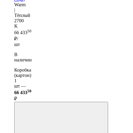
Warm
|
Тёплый
2700
K
50
66 433
₽/
шт
В
наличии
Коробка
(картон)
1
шт —
50
66 433
₽