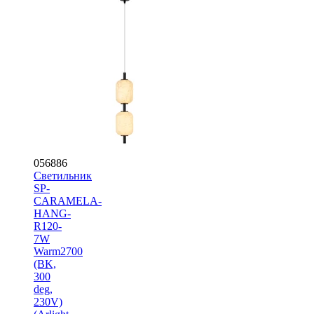
056886
Светильник
SP-
CARAMELA-
HANG-
R120-
7W
Warm2700
(BK,
300
deg,
230V)