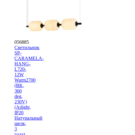
056885
Светильник
SP-
CARAMELA-
HANG-
L720-
12W
Warm2700
(BK,
360
deg,
230V)
(Arlight,
IP20
Натуральный
шелк,
3
года)