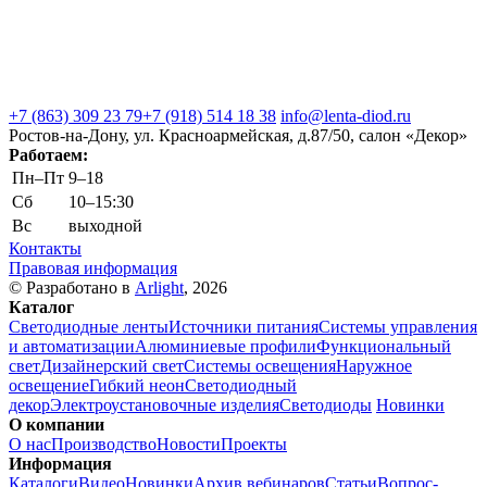
+7 (863) 309 23 79
+7 (918) 514 18 38
info@lenta-diod.ru
Ростов-на-Дону, ул. Красноармейская, д.87/50, салон «Декор»
Работаем:
Пн–Пт
9–18
Сб
10–15:30
Вс
выходной
Контакты
Правовая информация
© Разработано в
Arlight
, 2026
Каталог
Светодиодные ленты
Источники питания
Системы управления
и автоматизации
Алюминиевые профили
Функциональный
свет
Дизайнерский свет
Системы освещения
Наружное
освещение
Гибкий неон
Светодиодный
декор
Электроустановочные изделия
Светодиоды
Новинки
О компании
О нас
Производство
Новости
Проекты
Информация
Каталоги
Видео
Новинки
Архив вебинаров
Статьи
Вопрос-